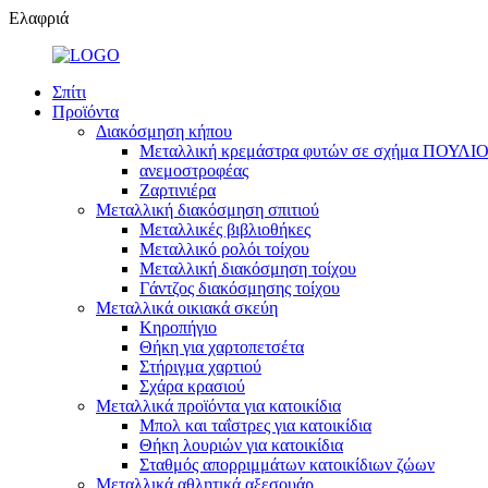
Ελαφριά
Σπίτι
Προϊόντα
Διακόσμηση κήπου
Μεταλλική κρεμάστρα φυτών σε σχήμα ΠΟΥΛΙΟΥ
ανεμοστροφέας
Ζαρτινιέρα
Μεταλλική διακόσμηση σπιτιού
Μεταλλικές βιβλιοθήκες
Μεταλλικό ρολόι τοίχου
Μεταλλική διακόσμηση τοίχου
Γάντζος διακόσμησης τοίχου
Μεταλλικά οικιακά σκεύη
Κηροπήγιο
Θήκη για χαρτοπετσέτα
Στήριγμα χαρτιού
Σχάρα κρασιού
Μεταλλικά προϊόντα για κατοικίδια
Μπολ και ταΐστρες για κατοικίδια
Θήκη λουριών για κατοικίδια
Σταθμός απορριμμάτων κατοικίδιων ζώων
Μεταλλικά αθλητικά αξεσουάρ