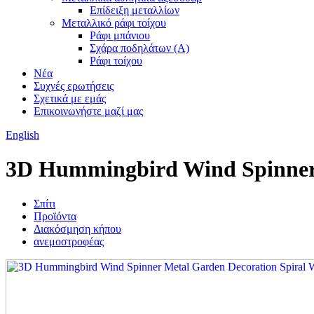
Επίδειξη μεταλλίων
Μεταλλικό ράφι τοίχου
Ράφι μπάνιου
Σχάρα ποδηλάτων (Α)
Ράφι τοίχου
Νέα
Συχνές ερωτήσεις
Σχετικά με εμάς
Επικοινωνήστε μαζί μας
English
3D Hummingbird Wind Spinner
Σπίτι
Προϊόντα
Διακόσμηση κήπου
ανεμοστροφέας