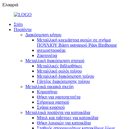
Ελαφριά
Σπίτι
Προϊόντα
Διακόσμηση κήπου
Μεταλλική κρεμάστρα φυτών σε σχήμα
ΠΟΥΛΙΟΥ Βάση φαναριού Ράφι Birdhouse
ανεμοστροφέας
Ζαρτινιέρα
Μεταλλική διακόσμηση σπιτιού
Μεταλλικές βιβλιοθήκες
Μεταλλικό ρολόι τοίχου
Μεταλλική διακόσμηση τοίχου
Γάντζος διακόσμησης τοίχου
Μεταλλικά οικιακά σκεύη
Κηροπήγιο
Θήκη για χαρτοπετσέτα
Στήριγμα χαρτιού
Σχάρα κρασιού
Μεταλλικά προϊόντα για κατοικίδια
Μπολ και ταΐστρες για κατοικίδια
Θήκη λουριών για κατοικίδια
Σταθμός απορριμμάτων κατοικίδιων ζώων