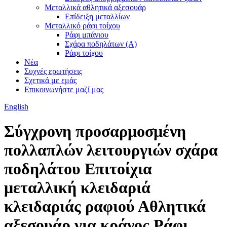
Μεταλλικά αθλητικά αξεσουάρ
Επίδειξη μεταλλίων
Μεταλλικό ράφι τοίχου
Ράφι μπάνιου
Σχάρα ποδηλάτων (Α)
Ράφι τοίχου
Νέα
Συχνές ερωτήσεις
Σχετικά με εμάς
Επικοινωνήστε μαζί μας
English
Σύγχρονη προσαρμοσμένη
πολλαπλών λειτουργιών σχάρα
ποδηλάτου Επιτοίχια
μεταλλική κλειδαριά
κλειδαριάς ραφιού Αθλητικά
αξεσουάρ για κράνος Ράφι