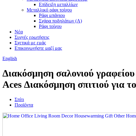
Επίδειξη μεταλλίων
Μεταλλικό ράφι τοίχου
Ράφι μπάνιου
Σχάρα ποδηλάτων (Α)
Ράφι τοίχου
Νέα
Συχνές ερωτήσεις
Σχετικά με εμάς
Επικοινωνήστε μαζί μας
English
Διακόσμηση σαλονιού γραφείου 
Aces Διακόσμηση σπιτιού για το
Σπίτι
Προϊόντα