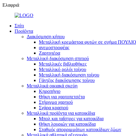
Ελαφριά
Σπίτι
Προϊόντα
Διακόσμηση κήπου
Μεταλλική κρεμάστρα φυτών σε σχήμα ΠΟΥΛΙΟΥ
ανεμοστροφέας
Ζαρτινιέρα
Μεταλλική διακόσμηση σπιτιού
Μεταλλικές βιβλιοθήκες
Μεταλλικό ρολόι τοίχου
Μεταλλική διακόσμηση τοίχου
Γάντζος διακόσμησης τοίχου
Μεταλλικά οικιακά σκεύη
Κηροπήγιο
Θήκη για χαρτοπετσέτα
Στήριγμα χαρτιού
Σχάρα κρασιού
Μεταλλικά προϊόντα για κατοικίδια
Μπολ και ταΐστρες για κατοικίδια
Θήκη λουριών για κατοικίδια
Σταθμός απορριμμάτων κατοικίδιων ζώων
Μεταλλικά αθλητικά αξεσουάρ