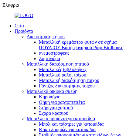
Ελαφριά
Σπίτι
Προϊόντα
Διακόσμηση κήπου
Μεταλλική κρεμάστρα φυτών σε σχήμα
ΠΟΥΛΙΟΥ Βάση φαναριού Ράφι Birdhouse
ανεμοστροφέας
Ζαρτινιέρα
Μεταλλική διακόσμηση σπιτιού
Μεταλλικές βιβλιοθήκες
Μεταλλικό ρολόι τοίχου
Μεταλλική διακόσμηση τοίχου
Γάντζος διακόσμησης τοίχου
Μεταλλικά οικιακά σκεύη
Κηροπήγιο
Θήκη για χαρτοπετσέτα
Στήριγμα χαρτιού
Σχάρα κρασιού
Μεταλλικά προϊόντα για κατοικίδια
Μπολ και ταΐστρες για κατοικίδια
Θήκη λουριών για κατοικίδια
Σταθμός απορριμμάτων κατοικίδιων ζώων